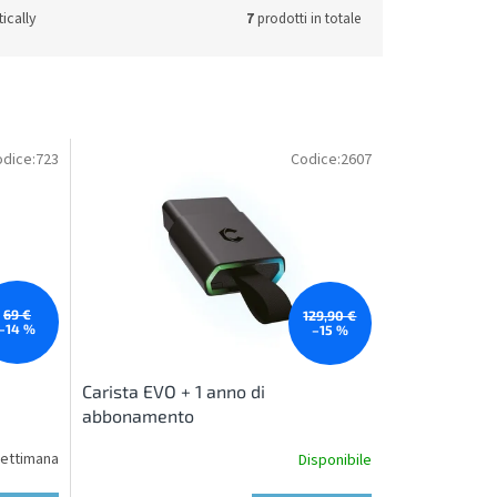
ically
7
prodotti in totale
dice:
723
Codice:
2607
69 €
129,90 €
–14 %
–15 %
Carista EVO + 1 anno di
abbonamento
 settimana
Disponibile