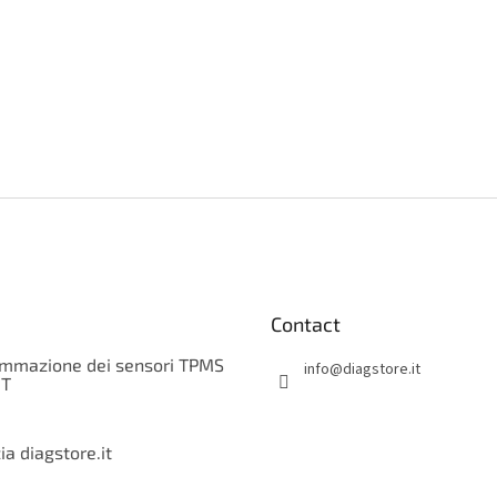
Contact
mmazione dei sensori TPMS
info
@
diagstore.it
IT
a diagstore.it