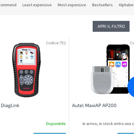
commend
Least expensive
Most expensive
Bestsellers
Alphabet
APRI IL FILTRO
Codice:
752
Co
 DiagLink
Autel MaxiAP AP200
Disponibile
In arrivo, in stock entro una