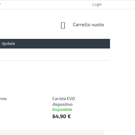
POLITICA SULLA PRIVACY
INFORMAZIONI LEGALI
Login
BLOG
CONTA
SHOPPING
Carrello vuoto
CART
Update
anno
Carista EVO
dispositivo
Disponibile
64,90 €