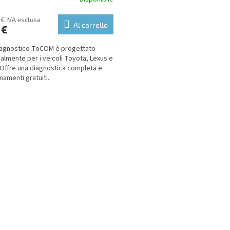
 € IVA esclusa
Al carrello
 €
 diagnostico ToCOM è progettato
palmente per i veicoli Toyota, Lexus e
 Offre una diagnostica completa e
namenti gratuiti.
L
i
s
t
i
n
g
c
o
n
t
r
o
l