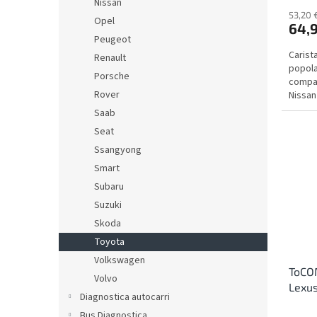
Nissan
53,20 
Opel
64,
Peugeot
Carist
Renault
popola
Porsche
compat
Rover
Nissan
Saab
Seat
Ssangyong
Smart
Subaru
Suzuki
Skoda
Toyota
Volkswagen
ToCOM
Volvo
Lexu
Diagnostica autocarri
Bus Diagnostica