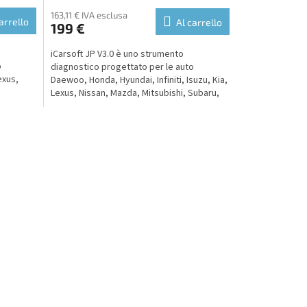
163,11 € IVA esclusa
arrello
Al carrello
199 €
iCarsoft JP V3.0 è uno strumento
o
diagnostico progettato per le auto
exus,
Daewoo, Honda, Hyundai, Infiniti, Isuzu, Kia,
Lexus, Nissan, Mazda, Mitsubishi, Subaru,
Suzuki e Toyota....