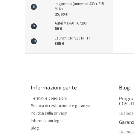
in gomma (universal 433 + 315
MHz)
25,90 €
Autel MaxiAP AP200
59 €
Launch CRP129 MT IT
395 €
F
o
o
t
e
Informazioni per te
Blog
r
Termini e condizioni
Progra
CGSUL
Politica di restituzione e garanzia
Politica sulla privacy
16.2.2026
Informazioni legali
Garanzi
Blog
16.6.2025