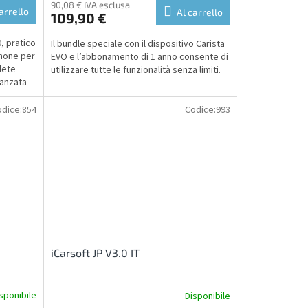
90,08 € IVA esclusa
arrello
Al carrello
109,90 €
, pratico
Il bundle speciale con il dispositivo Carista
phone per
EVO e l’abbonamento di 1 anno consente di
lete
utilizzare tutte le funzionalità senza limiti.
vanzata
dice:
854
Codice:
993
iCarsoft JP V3.0 IT
sponibile
Disponibile