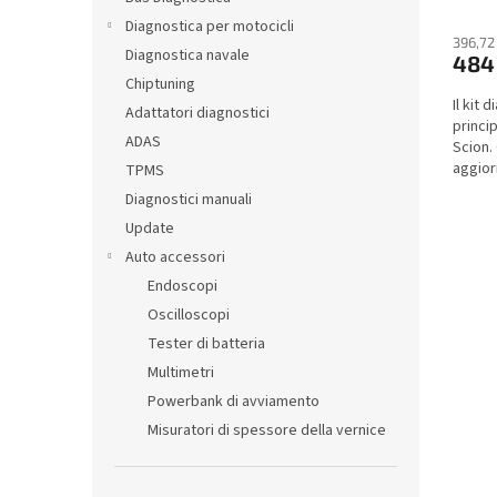
Diagnostica per motocicli
396,72
Diagnostica navale
484
Chiptuning
Il kit
Adattatori diagnostici
princi
ADAS
Scion.
aggior
TPMS
Diagnostici manuali
Update
Auto accessori
Endoscopi
Oscilloscopi
Tester di batteria
Multimetri
Powerbank di avviamento
Misuratori di spessore della vernice