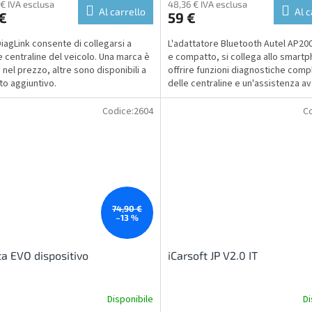
 € IVA esclusa
48,36 € IVA esclusa
Al carrello
Al c
€
59 €
DiagLink consente di collegarsi a
L'adattatore Bluetooth Autel AP200
le centraline del veicolo. Una marca è
e compatto, si collega allo smart
 nel prezzo, altre sono disponibili a
offrire funzioni diagnostiche comp
to aggiuntivo.
delle centraline e un'assistenza a
per i...
Codice:
2604
Co
74,90 €
–13 %
ta EVO dispositivo
iCarsoft JP V2.0 IT
Disponibile
Di