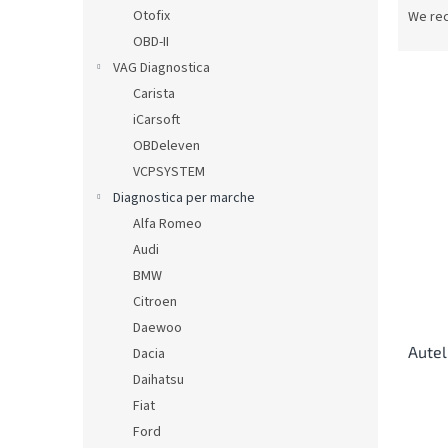
r
Otofix
We re
o
OBD-II
d
VAG Diagnostica
u
Carista
c
iCarsoft
t
L
s
OBDeleven
i
o
VCPSYSTEM
s
r
Diagnostica per marche
t
t
o
Alfa Romeo
i
f
Audi
n
p
BMW
g
r
Citroen
o
Daewoo
d
Autel
u
Dacia
c
Daihatsu
t
Fiat
s
Ford