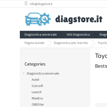
Skip
info@diagstore.it
to
content
Diagnostica universale
VAG Diagnostica
Diag
Pagina iniziale
Diagnostica per marche
Toyot
S
Toy
i
Skip
d
Categories
categories
Bests
e
b
Diagnostica universale
a
Autel
r
iCarsoft
Launch
MaxiEcu
OBDStar
P