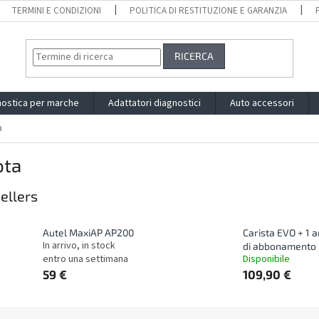
TERMINI E CONDIZIONI
POLITICA DI RESTITUZIONE E GARANZIA
RICERCA
nostica per marche
Adattatori diagnostici
Auto accessori
a
ota
ellers
Autel MaxiAP AP200
Carista EVO + 1 
In arrivo, in stock
di abbonamento
entro una settimana
Disponibile
59 €
109,90 €