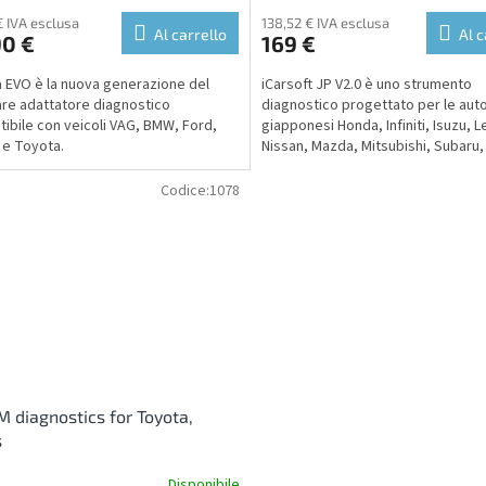
€ IVA esclusa
138,52 € IVA esclusa
Al carrello
Al c
90 €
169 €
a EVO è la nuova generazione del
iCarsoft JP V2.0 è uno strumento
re adattatore diagnostico
diagnostico progettato per le aut
ibile con veicoli VAG, BMW, Ford,
giapponesi Honda, Infiniti, Isuzu, L
 e Toyota.
Nissan, Mazda, Mitsubishi, Subaru,
Daewoo, Hyundai, Kia e Toyota...
Codice:
1078
 diagnostics for Toyota,
s
Disponibile