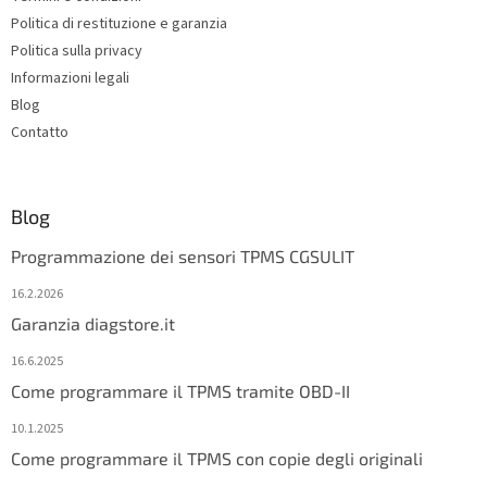
r
o
Politica di restituzione e garanzia
n
t
Politica sulla privacy
r
Informazioni legali
o
Blog
l
s
Contatto
Blog
Programmazione dei sensori TPMS CGSULIT
16.2.2026
Garanzia diagstore.it
16.6.2025
Come programmare il TPMS tramite OBD-II
10.1.2025
Come programmare il TPMS con copie degli originali