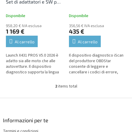
d
Set di adattatori e SW per
u
motociclette
c
Disponibile
Disponibile
t
958,20 € IVA esclusa
356,56 € IVA esclusa
s
1 169 €
435 €
Al carrello
Al carrello
Launch X431 PROS V5.0 2026 è
Il dispositivo diagnostico iScan
adatto sia alle moto che alle
del produttore OBDStar
autovetture. Il dispositivo
consente di leggere e
diagnostico supporta la lingua
cancellare i codici di errore,
italiana.
visualizzare i dati in tempo
reale, eseguire funzioni di...
2
items total
L
i
s
F
t
o
i
o
n
t
Informazioni per te
g
e
c
Termini e condizioni