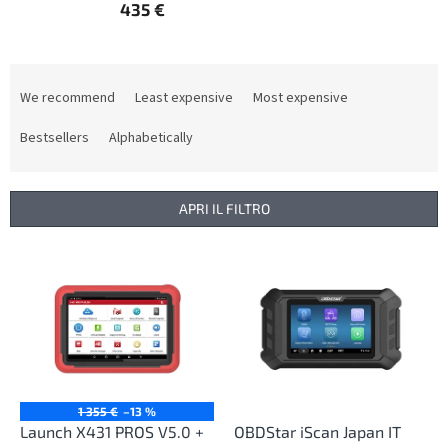
435 €
P
r
We recommend
Least expensive
Most expensive
o
d
Bestsellers
Alphabetically
u
c
t
APRI IL FILTRO
s
o
L
r
i
t
s
i
t
n
o
g
f
p
r
1 355 €
–13 %
o
Launch X431 PROS V5.0 +
OBDStar iScan Japan IT