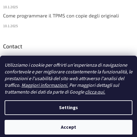
10.1.2025
Come programmare il TPMS con copie degli originali
10.1.2025
Contact
info
@
diagstore.it
Utilizziamo i cookie per offrirti un'esperienza di navigazione
confortevole e per migliorare costantemente la funzionalità, le
prestazioni e l'usabilità del sito web attraverso l'analisi del
traffico.
Maggiori informazioni.
Per maggiori dettagli sul
trattamento dei dati da parte di Google
clicca qui.
Creato da Shoptet
Settings
Diritti d'autore 2026
diagstore.it
. Tutti i diritti riservati.
Modifica le
Accept
impostazioni dei cookie