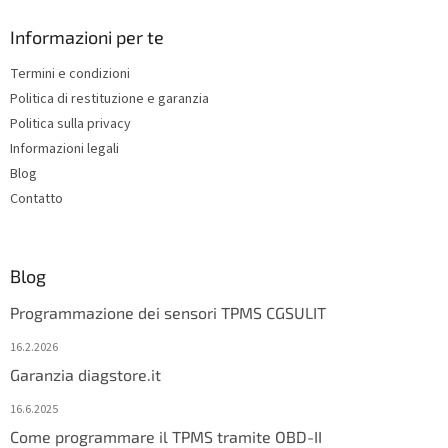
o
t
Informazioni per te
e
Termini e condizioni
r
Politica di restituzione e garanzia
Politica sulla privacy
Informazioni legali
Blog
Contatto
Blog
Programmazione dei sensori TPMS CGSULIT
16.2.2026
Garanzia diagstore.it
16.6.2025
Come programmare il TPMS tramite OBD-II