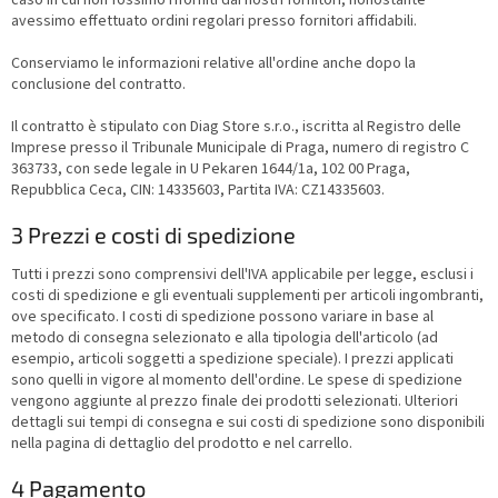
avessimo effettuato ordini regolari presso fornitori affidabili.
Conserviamo le informazioni relative all'ordine anche dopo la
conclusione del contratto.
Il contratto è stipulato con Diag Store s.r.o., iscritta al Registro delle
Imprese presso il Tribunale Municipale di Praga, numero di registro C
363733, con sede legale in U Pekaren 1644/1a, 102 00 Praga,
Repubblica Ceca, CIN: 14335603, Partita IVA: CZ14335603.
3 Prezzi e costi di spedizione
Tutti i prezzi sono comprensivi dell'IVA applicabile per legge, esclusi i
costi di spedizione e gli eventuali supplementi per articoli ingombranti,
ove specificato.
I costi di spedizione possono variare in base al
metodo di consegna selezionato e alla tipologia dell'articolo (ad
esempio, articoli soggetti a spedizione speciale). I prezzi applicati
sono quelli in vigore al momento dell'ordine. Le spese di spedizione
vengono aggiunte al prezzo finale dei prodotti selezionati. Ulteriori
dettagli sui tempi di consegna e sui costi di spedizione sono disponibili
nella pagina di dettaglio del prodotto e nel carrello.
4 Pagamento