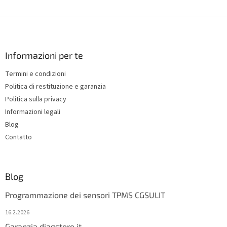
L
i
s
F
t
o
i
o
n
t
Informazioni per te
g
e
c
Termini e condizioni
r
o
Politica di restituzione e garanzia
n
t
Politica sulla privacy
r
Informazioni legali
o
Blog
l
s
Contatto
Blog
Programmazione dei sensori TPMS CGSULIT
16.2.2026
Garanzia diagstore.it