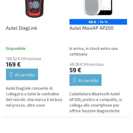
n
o
g
f
p
r
69 €
–14 %
o
Autel DiagLink
Autel MaxiAP AP200
d
u
c
Disponibile
In arrivo, in stock entro una
t
settimana
138,52 € IVA esclusa
s
169 €
48,36 € IVA esclusa
59 €
Al carrello
Al carrello
Autel DiagLink consente di
collegarsi a tutte le centraline
L'adattatore Bluetooth Autel
del veicolo. Una marca è inclusa
AP200, pratico e compatto, si
nel prezzo, altre sono
collega allo smartphone per
disponibili a un costo
offrire funzioni diagnostiche
aggiuntivo.
complete delle centraline e
un'assistenza avanzata per i...