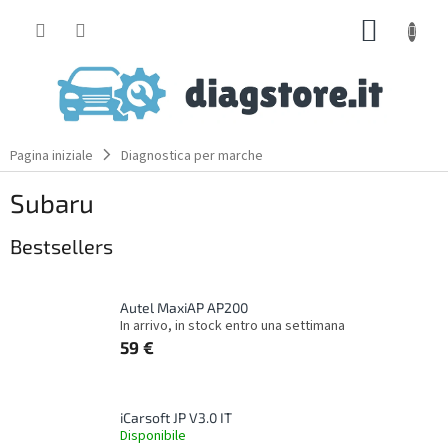
Skip
SHOPP
to
content
CART
Pagina iniziale
Diagnostica per marche
Subaru
Bestsellers
Autel MaxiAP AP200
In arrivo, in stock entro una settimana
59 €
iCarsoft JP V3.0 IT
Disponibile