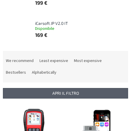
199 €
iCarsoft JP V2.0 IT
Disponibile
169 €
P
r
We recommend
Least expensive
Most expensive
o
d
Bestsellers
Alphabetically
u
c
t
APRI IL FILTRO
s
o
L
r
i
t
s
i
t