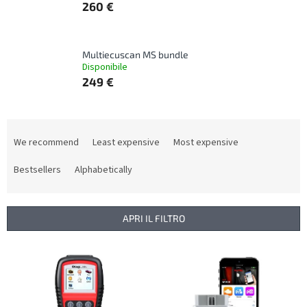
260 €
Multiecuscan MS bundle
Disponibile
249 €
P
r
We recommend
Least expensive
Most expensive
o
d
Bestsellers
Alphabetically
u
c
t
APRI IL FILTRO
s
o
L
r
i
t
s
i
t