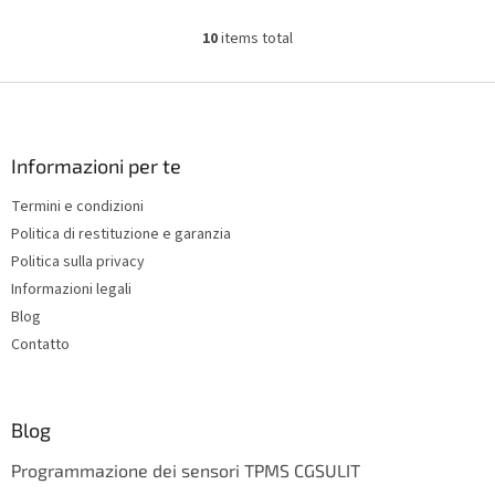
10
items total
L
i
s
F
t
o
i
o
n
t
Informazioni per te
g
e
c
Termini e condizioni
r
o
Politica di restituzione e garanzia
n
t
Politica sulla privacy
r
Informazioni legali
o
Blog
l
s
Contatto
Blog
Programmazione dei sensori TPMS CGSULIT