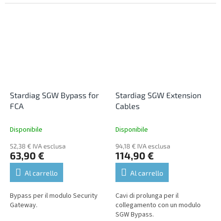
diagnostica di tutte le
centraline, consentendo la
lettura e...
Stardiag SGW Bypass for
Stardiag SGW Extension
FCA
Cables
Disponibile
Disponibile
52,38 € IVA esclusa
94,18 € IVA esclusa
63,90 €
114,90 €
Al carrello
Al carrello
Bypass per il modulo Security
Cavi di prolunga per il
Gateway.
collegamento con un modulo
SGW Bypass.