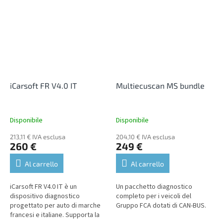
dove consente la...
le centraline,...
iCarsoft FR V4.0 IT
Multiecuscan MS bundle
Disponibile
Disponibile
213,11 € IVA esclusa
204,10 € IVA esclusa
260 €
249 €
Al carrello
Al carrello
iCarsoft FR V4.0 IT è un
Un pacchetto diagnostico
dispositivo diagnostico
completo per i veicoli del
progettato per auto di marche
Gruppo FCA dotati di CAN-BUS.
francesi e italiane. Supporta la