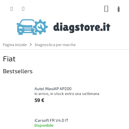
Skip
SHOPP
to
content
CART
Pagina iniziale
Diagnostica per marche
Fiat
Bestsellers
Autel MaxiAP AP200
In arrivo, in stock entro una settimana
59 €
iCarsoft FR V4.0 IT
Disponibile