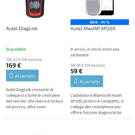
n
o
g
f
p
r
69 €
–14 %
o
Autel DiagLink
Autel MaxiAP AP200
d
u
c
Disponibile
In arrivo, in stock entro una
t
settimana
138,52 € IVA esclusa
s
169 €
48,36 € IVA esclusa
59 €
Al carrello
Al carrello
Autel DiagLink consente di
collegarsi a tutte le centraline
L'adattatore Bluetooth Autel
del veicolo. Una marca è inclusa
AP200, pratico e compatto, si
nel prezzo, altre sono
collega allo smartphone per
disponibili a un costo
offrire funzioni diagnostiche
aggiuntivo.
complete delle centraline e
un'assistenza avanzata per i...