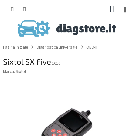
Skip
SHOPP
to
content
CART
Pagina iniziale
Diagnostica universale
OBD-II
Sixtol SX Five
1010
Marca:
Sixtol