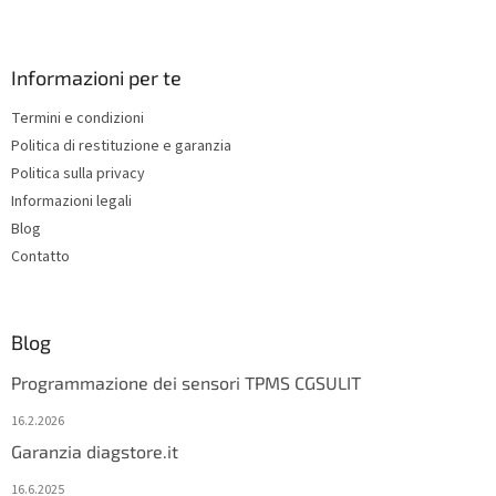
F
o
o
t
Informazioni per te
e
Termini e condizioni
r
Politica di restituzione e garanzia
Politica sulla privacy
Informazioni legali
Blog
Contatto
Blog
Programmazione dei sensori TPMS CGSULIT
16.2.2026
Garanzia diagstore.it
16.6.2025