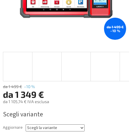
da 1 499 €
–10 %
da 1 499 €
–10 %
da
1 349 €
da
1 105,74 €
IVA esclusa
Measure
Scegli variante
price:
Aggiornare