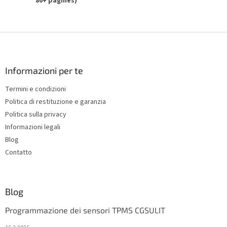
80+ pagines)
F
o
o
t
Informazioni per te
e
Termini e condizioni
r
Politica di restituzione e garanzia
Politica sulla privacy
Informazioni legali
Blog
Contatto
Blog
Programmazione dei sensori TPMS CGSULIT