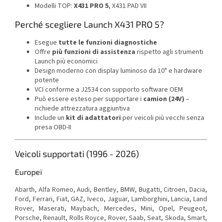
Modelli TOP:
X431 PRO 5
, X431 PAD VII
Perché scegliere Launch X431 PRO 5?
Esegue
tutte le funzioni diagnostiche
Offre
più funzioni di assistenza
rispetto agli strumenti
Launch più economici
Design moderno con display luminoso da 10" e hardware
potente
VCI conforme a J2534 con supporto software OEM
Può essere esteso per supportare i
camion (24V)
–
richiede attrezzatura aggiuntiva
Include un
kit di adattatori
per veicoli più vecchi senza
presa OBD-II
Veicoli supportati (1996 - 2026)
Europei
Abarth, Alfa Romeo, Audi, Bentley, BMW, Bugatti, Citroen, Dacia,
Ford, Ferrari, Fiat, GAZ, Iveco, Jaguar, Lamborghini, Lancia, Land
Rover, Maserati, Maybach, Mercedes, Mini, Opel, Peugeot,
Porsche, Renault, Rolls Royce, Rover, Saab, Seat, Skoda, Smart,