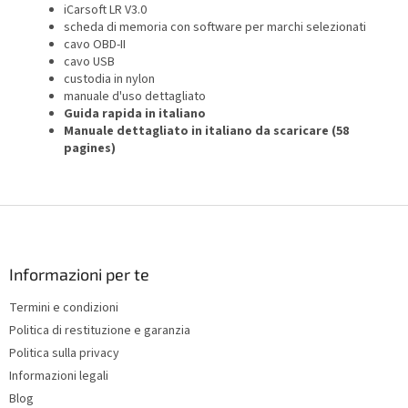
iCarsoft LR V3.0
scheda di memoria con software per marchi selezionati
cavo OBD-II
cavo USB
custodia in nylon
manuale d'uso dettagliato
Guida rapida in italiano
Manuale dettagliato in italiano da scaricare (58
pagines)
F
o
o
t
Informazioni per te
e
Termini e condizioni
r
Politica di restituzione e garanzia
Politica sulla privacy
Informazioni legali
Blog