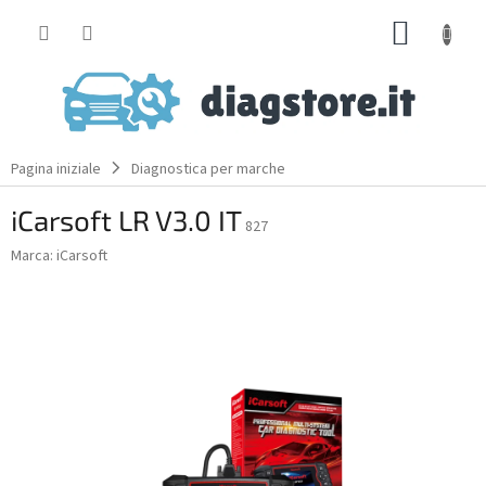
Skip
SHOPP
to
content
CART
Pagina iniziale
Diagnostica per marche
iCarsoft LR V3.0 IT
827
Marca:
iCarsoft