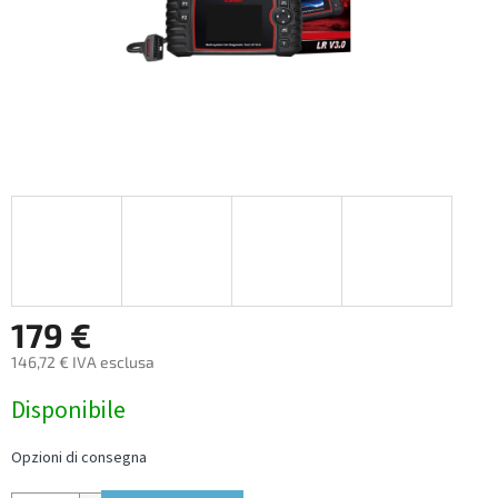
179 €
146,72 € IVA esclusa
Measure
Disponibile
price:
Opzioni di consegna