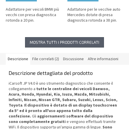
Adattatore per veicoli BMW più
Adattatore per le vecchie auto
vecchi con presa diagnostica
Mercedes dotate di presa
rotonda a 20 pin.
diagnostica rotonda a 38 pin.
MOSTRA TUTTI I PRODOTTI CORRELATI
Descrizione
File correlati (2)
Discussione
Altre informazioni
Descrizione dettagliata del prodotto
iCarsoft JP V4.0 è uno strumento diagnostico che consente il
collegamento a
tutte le centraline dei veicoli
Daewoo,
Acura, Honda, Hyundai, Kia, Isuzu, Mazda, Mitsubishi,
Infiniti, Nissan, Nissan GTR, Subaru, Suzuki, Lexus, Scion,
Toyota
.
Il dispositivo è dotato di un display touchscreen
da 5“ ed è pronto all'uso appena tolto dalla
confezione.
Gli
aggiornamenti software del dispositivo
sono completamente gratuiti
e vengono effettuati tramite
WiFi. Il dispositivo supporta un'ampia gamma di lingue.
Sono