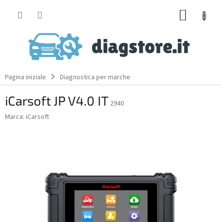
Skip
SHOPP
to
content
CART
Pagina iniziale
Diagnostica per marche
iCarsoft JP V4.0 IT
2940
Marca:
iCarsoft