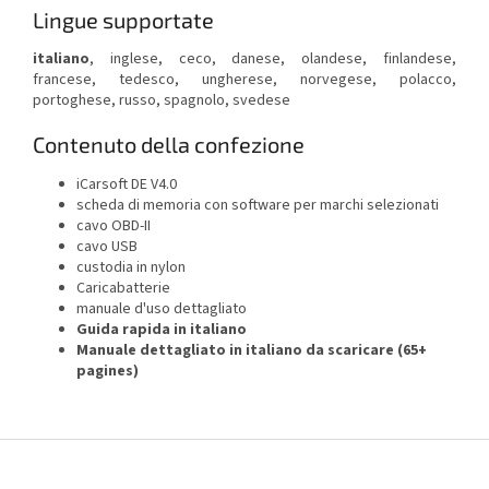
Lingue supportate
italiano
, inglese, ceco, danese, olandese, finlandese,
francese, tedesco, ungherese, norvegese, polacco,
portoghese, russo, spagnolo, svedese
Contenuto della confezione
iCarsoft DE V4.0
scheda di memoria con software per marchi selezionati
cavo OBD-II
cavo USB
custodia in nylon
Caricabatterie
manuale d'uso dettagliato
Guida rapida in italiano
Manuale dettagliato in italiano da scaricare (65+
pagines)
F
o