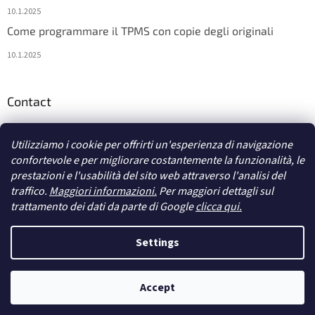
10.1.2025
Come programmare il TPMS con copie degli originali
10.1.2025
Contact
info
@
diagstore.it
Utilizziamo i cookie per offrirti un'esperienza di navigazione
confortevole e per migliorare costantemente la funzionalità, le
prestazioni e l'usabilità del sito web attraverso l'analisi del
traffico.
Maggiori informazioni.
Per maggiori dettagli sul
trattamento dei dati da parte di Google
clicca qui.
Creato da Shoptet
Settings
Diritti d'autore 2026
diagstore.it
. Tutti i diritti riservati.
Modifica le
Accept
impostazioni dei cookie