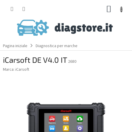
Skip
SHOPP
to
content
CART
Pagina iniziale
Diagnostica per marche
iCarsoft DE V4.0 IT
2680
Marca:
iCarsoft