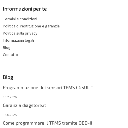
o
t
Informazioni per te
e
Termini e condizioni
r
Politica di restituzione e garanzia
Politica sulla privacy
Informazioni legali
Blog
Contatto
Blog
Programmazione dei sensori TPMS CGSULIT
16.2.2026
Garanzia diagstore.it
16.6.2025
Come programmare il TPMS tramite OBD-II