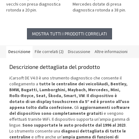
vecchi con presa diagnostica
Mercedes dotate di presa
rotonda a 20 pin.
diagnostica rotonda a 38 pin.
MOSTRA TUTTI I PRODOTTI CORRELATI
Descrizione
File correlati (2)
Discussione
Altre informazioni
Descrizione dettagliata del prodotto
iCarsoft DE V4.0 è uno strumento diagnostico che consente il
collegamento a
tutte le centraline dei veicoli
Audi, Bentley,
BMW, Bugatti, Lamborghini, Maybach, Mercedes, Mini,
Rolls-Royce, Seat, Škoda, Smart, VW
.
Il dispositivo è
dotato di un display touchscreen da 5“ ed è pronto all'uso
appena tolto dalla confezione.
Gli
aggiornamenti software
del dispositivo sono completamente gratuiti
e vengono
effettuati tramite WiFi. Il dispositivo supporta un'ampia gamma di
lingue.
Sono supportate le auto prodotte dal 1996 al 2023
.
Lo strumento consente una
diagnosi dettagliata di tutte le
centraline
e offre anche un'
ampia gamma di funzioni di